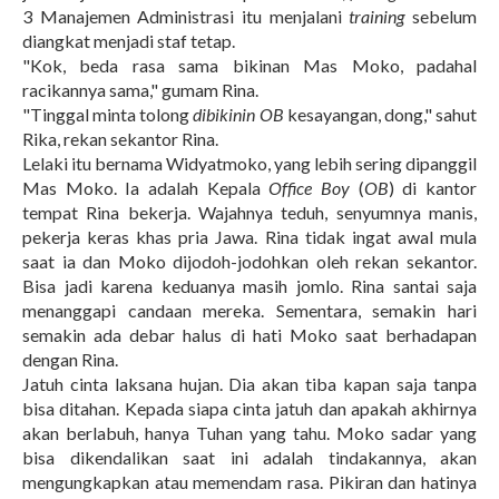
3 Manajemen Administrasi itu menjalani
training
sebelum
diangkat menjadi staf tetap.
"Kok, beda rasa sama bikinan Mas Moko, padahal
racikannya sama," gumam Rina.
"Tinggal minta tolong
dibikinin
OB
kesayangan, dong," sahut
Rika, rekan sekantor Rina.
Lelaki itu bernama Widyatmoko, yang lebih sering dipanggil
Mas Moko. Ia adalah Kepala
Office Boy
(
OB
) di kantor
tempat Rina bekerja. Wajahnya teduh, senyumnya manis,
pekerja keras khas pria Jawa. Rina tidak ingat awal mula
saat ia dan Moko dijodoh-jodohkan oleh rekan sekantor.
Bisa jadi karena keduanya masih jomlo. Rina santai saja
menanggapi candaan mereka. Sementara, semakin hari
semakin ada debar halus di hati Moko saat berhadapan
dengan Rina.
Jatuh cinta laksana hujan. Dia akan tiba kapan saja tanpa
bisa ditahan. Kepada siapa cinta jatuh dan apakah akhirnya
akan berlabuh, hanya Tuhan yang tahu. Moko sadar yang
bisa dikendalikan saat ini adalah tindakannya, akan
mengungkapkan atau memendam rasa. Pikiran dan hatinya