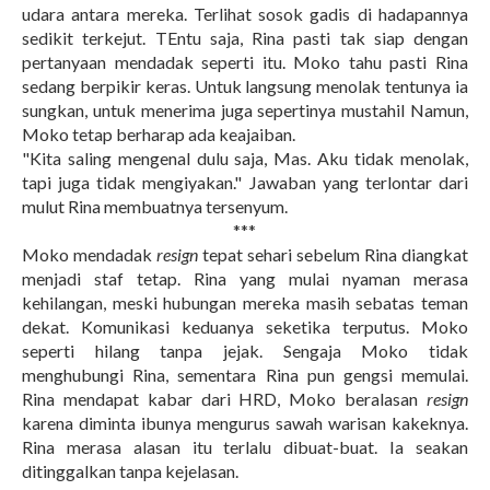
udara antara mereka. Terlihat sosok gadis di hadapannya
sedikit terkejut. TEntu saja, Rina pasti tak siap dengan
pertanyaan mendadak seperti itu. Moko tahu pasti Rina
sedang berpikir keras. Untuk langsung menolak tentunya ia
sungkan, untuk menerima juga sepertinya mustahil Namun,
Moko tetap berharap ada keajaiban.
"Kita saling mengenal dulu saja, Mas. Aku tidak menolak,
tapi juga tidak mengiyakan." Jawaban yang terlontar dari
mulut Rina membuatnya tersenyum.
***
Moko mendadak
resign
tepat sehari sebelum Rina diangkat
menjadi staf tetap. Rina yang mulai nyaman merasa
kehilangan, meski hubungan mereka masih sebatas teman
dekat. Komunikasi keduanya seketika terputus. Moko
seperti hilang tanpa jejak. Sengaja Moko tidak
menghubungi Rina, sementara Rina pun gengsi memulai.
Rina mendapat kabar dari HRD, Moko beralasan
resign
karena diminta ibunya mengurus sawah warisan kakeknya.
Rina merasa alasan itu terlalu dibuat-buat. Ia seakan
ditinggalkan tanpa kejelasan.