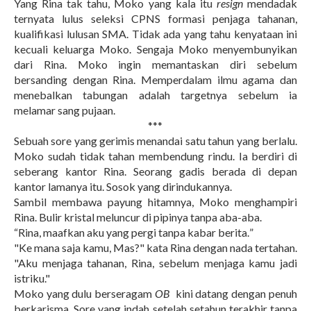
Yang Rina tak tahu, Moko yang kala itu
resign
mendadak
ternyata lulus seleksi CPNS formasi penjaga tahanan,
kualifikasi lulusan SMA. Tidak ada yang tahu kenyataan ini
kecuali keluarga Moko. Sengaja Moko menyembunyikan
dari Rina. Moko ingin memantaskan diri sebelum
bersanding dengan Rina. Memperdalam ilmu agama dan
menebalkan tabungan adalah targetnya sebelum ia
melamar sang pujaan.
***
Sebuah sore yang gerimis menandai satu tahun yang berlalu.
Moko sudah tidak tahan membendung rindu. Ia berdiri di
seberang kantor Rina. Seorang gadis berada di depan
kantor lamanya itu. Sosok yang dirindukannya.
Sambil membawa payung hitamnya, Moko menghampiri
Rina. Bulir kristal meluncur di pipinya tanpa aba-aba.
“
Rina, maafkan aku yang pergi tanpa kabar berita.
”
"Ke mana saja kamu, Mas?" kata Rina dengan nada tertahan.
"Aku menjaga tahanan, Rina, sebelum menjaga kamu jadi
istriku."
Moko yang dulu berseragam
OB
kini datang dengan penuh
berkarisma. Sore yang indah setelah setahun terakhir tanpa