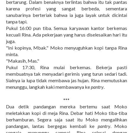
bertarung. Dalam benaknya terlintas bahwa itu tak pantas
karena profesi yang sangat berbeda, sementara
sanubarinya berteriak bahwa ia juga layak untuk dicintai
tanpa tapi.
Pukul 16:00 pun tiba. Semua karyawan kantor berkemas
kecuali Rina. Ada pekerjaan yang harus diselesaikan hari itu
juga.
"Ini kopinya, Mbak." Moko menyuguhkan kopi tanpa Rina
minta.
"Makasih, Mas."
Pukul 17:30, Rina mulai berkemas. Bekerja pasti
membuatnya tak menyadari gerimis yang turun sedari tadi.
Sialnya ia lupa tidak membawa jas hujan. Rina memutuskan
menunggu, langkah kaki membawanya ke
pantry
.
***
Dua detik pandangan mereka bertemu saat Moko
meletakkan kopi di meja Rina. Debar hati Moko tiba-tiba
berhamburan. Segera saja saat itu Moko mengalihkan
pandangan, lantas bergegas kembali ke
pantry
. Moko
sengaja menunggu sampai Rina selesai dengan