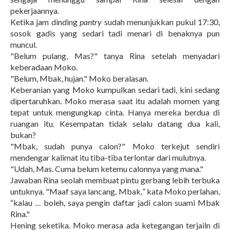
pekerjaannya.
Ketika jam dinding
pantry
sudah menunjukkan pukul 17:30,
sosok gadis yang sedari tadi menari di benaknya pun
muncul.
"Belum pulang, Mas?" tanya Rina setelah menyadari
keberadaan Moko.
"Belum, Mbak, hujan." Moko beralasan.
Keberanian yang Moko kumpulkan sedari tadi, kini sedang
dipertaruhkan. Moko merasa saat itu adalah momen yang
tepat untuk mengungkap cinta. Hanya mereka berdua di
ruangan itu. Kesempatan tidak selalu datang dua kali,
bukan?
"Mbak, sudah punya calon?" Moko terkejut sendiri
mendengar kalimat itu tiba-tiba terlontar dari mulutnya.
"Udah, Mas. Cuma belum ketemu calonnya yang mana."
Jawaban Rina seolah membuat pintu gerbang lebih terbuka
untuknya. "Maaf saya lancang, Mbak,
”
kata Moko perlahan,
“
kalau
…
boleh, saya pengin daftar jadi calon suami Mbak
Rina."
Hening seketika. Moko merasa ada ketegangan terjailn di