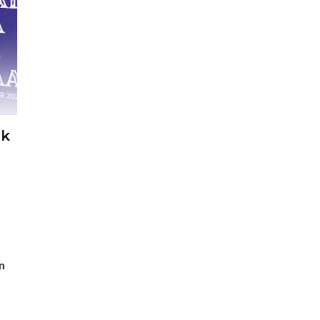
ak
l
n